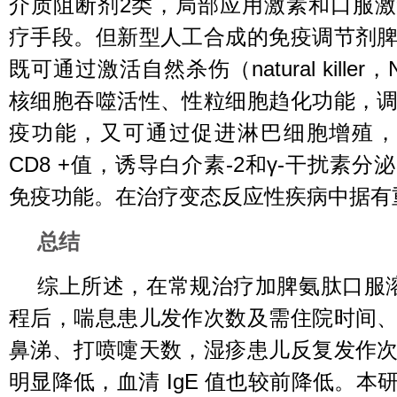
介质阻断剂2类，局部应用激素和口服
疗手段。但新型人工合成的免疫调节剂
既可通过激活自然杀伤（natural kille
核细胞吞噬活性、性粒细胞趋化功能，
疫功能，又可通过促进淋巴细胞增殖，恢
CD8 +值，诱导白介素-2和γ-干扰素
免疫功能。在治疗变态反应性疾病中据有
总结
综上所述，在常规治疗加脾氨肽口服
程后，喘息患儿发作次数及需住院时间
鼻涕、打喷嚏天数，湿疹患儿反复发作
明显降低，血清 IgE 值也较前降低。本